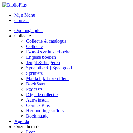
Mijn Menu
Contact
Openingstijden
Collectie
Collectie & catalogus
Collectie
E-books & luisterboeken
Engelse boeken
Jeugd & Jongeren
Speelotheek | Speelgoed
Sprinters
Makkelijk Lezen Plein
BoekStart
Podcasts
Digitale collectie
Aanwinsten
Comics Plus
Herinneringskoffers
Boekmaatje
Agenda
Onze thema's
Leer