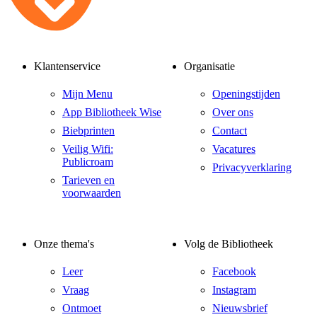
Klantenservice
Organisatie
Mijn Menu
Openingstijden
App Bibliotheek Wise
Over ons
Biebprinten
Contact
Veilig Wifi:
Vacatures
Publicroam
Privacyverklaring
Tarieven en
voorwaarden
Onze thema's
Volg de Bibliotheek
Leer
Facebook
Vraag
Instagram
Ontmoet
Nieuwsbrief