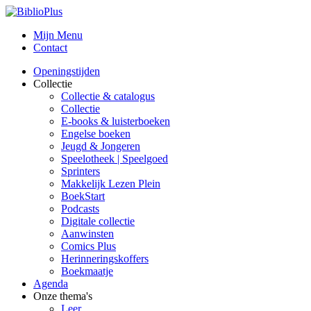
Mijn Menu
Contact
Openingstijden
Collectie
Collectie & catalogus
Collectie
E-books & luisterboeken
Engelse boeken
Jeugd & Jongeren
Speelotheek | Speelgoed
Sprinters
Makkelijk Lezen Plein
BoekStart
Podcasts
Digitale collectie
Aanwinsten
Comics Plus
Herinneringskoffers
Boekmaatje
Agenda
Onze thema's
Leer