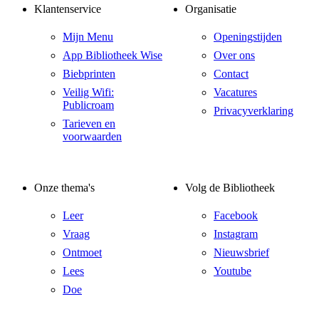
Klantenservice
Organisatie
Mijn Menu
Openingstijden
App Bibliotheek Wise
Over ons
Biebprinten
Contact
Veilig Wifi:
Vacatures
Publicroam
Privacyverklaring
Tarieven en
voorwaarden
Onze thema's
Volg de Bibliotheek
Leer
Facebook
Vraag
Instagram
Ontmoet
Nieuwsbrief
Lees
Youtube
Doe