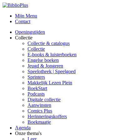
Mijn Menu
Contact
Openingstijden
Collectie
Collectie & catalogus
Collectie
E-books & luisterboeken
Engelse boeken
Jeugd & Jongeren
Speelotheek | Speelgoed
Sprinters
Makkelijk Lezen Plein
BoekStart
Podcasts
Digitale collectie
Aanwinsten
Comics Plus
Herinneringskoffers
Boekmaatje
Agenda
Onze thema's
Leer