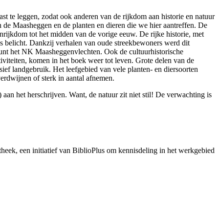
st te leggen, zodat ook anderen van de rijkdom aan historie en natuur
n de Maasheggen en de planten en dieren die we hier aantreffen. De
enrijkdom tot het midden van de vorige eeuw. De rijke historie, met
s belicht. Dankzij verhalen van oude streekbewoners werd dit
punt het NK Maasheggenvlechten. Ook de cultuurhistorische
iteiten, komen in het boek weer tot leven. Grote delen van de
sief landgebruik. Het leefgebied van vele planten- en diersoorten
verdwijnen of sterk in aantal afnemen.
aan het herschrijven. Want, de natuur zit niet stil! De verwachting is
otheek, een initiatief van BiblioPlus om kennisdeling in het werkgebied