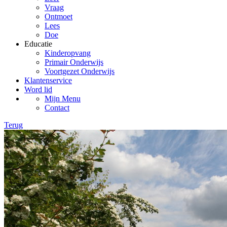
Vraag
Ontmoet
Lees
Doe
Educatie
Kinderopvang
Primair Onderwijs
Voortgezet Onderwijs
Klantenservice
Word lid
Mijn Menu
Contact
Terug