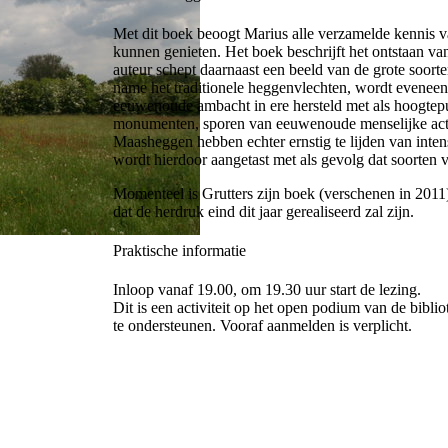
Met dit boek beoogt Marius alle verzamelde kennis va
kunnen genieten. Het boek beschrijft het ontstaan va
auteur schept daarnaast een beeld van de grote soort
name het traditionele heggenvlechten, wordt eveneen
eeuwenoude ambacht in ere hersteld met als hoogte
monumenten, sporen van eeuwenoude menselijke activ
Maasheggen hebben echter ernstig te lijden van inten
wordt hierdoor aangetast met als gevolg dat soorten 
Momenteel is Grutters zijn boek (verschenen in 2011) 
dat de herdruk eind dit jaar gerealiseerd zal zijn.
Praktische informatie
Inloop vanaf 19.00, om 19.30 uur start de lezing.
Dit is een activiteit op het open podium van de bibli
te ondersteunen. Vooraf aanmelden is verplicht.