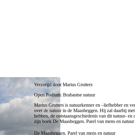
Verzorgd door Marius Grutters
Open Podium: Brabantse natuur
Marius Grutters is natuurkenner en –liefhebber en ver
over de natuur in de Maasheggen. Hij zal daarbij me
hebben, de ontstaansgeschiedenis van dit natuur- en
zijn boek De Maasheggen. Parel van mens en natuur
De Maasheggen. Parel van mens en natuur