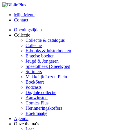
Mijn Menu
Contact
Openingstijden
Collectie
Collectie & catalogus
Collectie
E-books & luisterboeken
Engelse boeken
Jeugd & Jongeren
Speelotheek | Speelgoed
Sprinters
Makkelijk Lezen Plein
BoekStart
Podcasts
Digitale collectie
Aanwinsten
Comics Plus
Herinneringskoffers
Boekmaatje
Agenda
Onze thema's
Leer