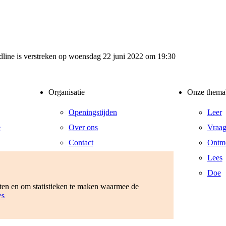
adline is verstreken op woensdag 22 juni 2022 om 19:30
Organisatie
Onze thema
Openingstijden
Leer
e
Over ons
Vraa
Contact
Ontm
am
Vacatures
Lees
rden
Privacyverklaring
Doe
eten en om statistieken te maken waarmee de
es
anet