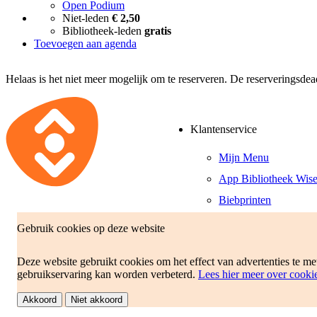
Open Podium
Niet-leden
€ 2,50
Bibliotheek-leden
gratis
Toevoegen aan agenda
Helaas is het niet meer mogelijk om te reserveren. De reserveringsde
Klantenservice
Mijn Menu
App Bibliotheek Wis
Biebprinten
Veilig Wifi: Publicro
Gebruik cookies op deze website
Tarieven en voorwaa
Deze website gebruikt cookies om het effect van advertenties te m
gebruikservaring kan worden verbeterd.
Lees hier meer over cooki
Disclaimer
Voorwaarden
Intr
Akkoord
Niet akkoord