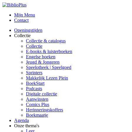
Mijn Menu
Contact
Openingstijden
Collectie
Collectie & catalogus
Collectie
E-books & luisterboeken
Engelse boeken
Jeugd & Jongeren
Speelotheek | Speelgoed
Sprinters
Makkelijk Lezen Plein
BoekStart
Podcasts
Digitale collectie
Aanwinsten
Comics Plus
Herinneringskoffers
Boekmaatje
Agenda
Onze thema's
Leer