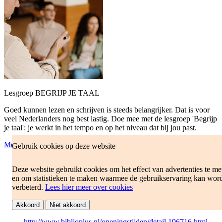
Lesgroep BEGRIJP JE TAAL
Goed kunnen lezen en schrijven is steeds belangrijker. Dat is voor
veel Nederlanders nog best lastig. Doe mee met de lesgroep 'Begrijp
je taal': je werkt in het tempo en op het niveau dat bij jou past.
Meer informatie
Gebruik cookies op deze website
do 24 sep 2026
Deze website gebruikt cookies om het effect van advertenties te me
13:30 - 15:00
en om statistieken te maken waarmee de gebruikservaring kan wor
Bibliotheek Gennep
verbeterd.
Lees hier meer over cookies
Ellen Hoffmannplein 2
6591CP Gennep
Akkoord
Niet akkoord
http://www.biblioplus.nl/openingstijden/detail.196716.html