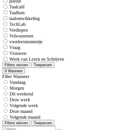
poëzie
Taalcafé
Taalhuis
taalontwikkeling
TechLab
Verdiepen
Volwassenen
voorleesmomentje
Vraag
Vrouwen
Week van Lezen en Schrijven
Filters wissen
Toepassen
0
Wanneer
Filter Wanneer
Vandaag
Morgen
Dit weekend
Deze week
Volgende week
Deze maand
Volgende maand
Filters wissen
Toepassen