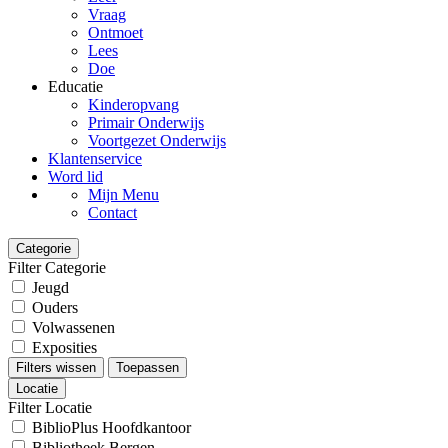
Vraag
Ontmoet
Lees
Doe
Educatie
Kinderopvang
Primair Onderwijs
Voortgezet Onderwijs
Klantenservice
Word lid
Mijn Menu
Contact
Categorie
Filter Categorie
Jeugd
Ouders
Volwassenen
Exposities
Filters wissen
Toepassen
Locatie
Filter Locatie
BiblioPlus Hoofdkantoor
Bibliotheek Bergen