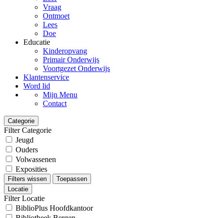
Vraag
Ontmoet
Lees
Doe
Educatie
Kinderopvang
Primair Onderwijs
Voortgezet Onderwijs
Klantenservice
Word lid
Mijn Menu
Contact
Categorie
Filter Categorie
Jeugd
Ouders
Volwassenen
Exposities
Filters wissen
Toepassen
Locatie
Filter Locatie
BiblioPlus Hoofdkantoor
Bibliotheek Bergen