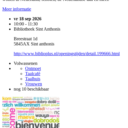
Meer informatie
vr 18 sep 2026
10:00 - 11:30
Bibliotheek Sint Anthonis
Breestraat 1d
5845AX Sint anthonis
http://www.biblioplus.nl/openingstijden/detail.199666.html
Volwassenen
Ontmoet
Taalcafé
Taalhuis
Vrouwen
nog 10 beschikbaar