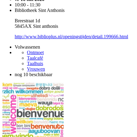
10:00 - 11:30
Bibliotheek Sint Anthonis
Breestraat 1d
5845AX Sint anthonis
http://www.biblioplus.nl/openingstijden/detail.199666.html
Volwassenen
Ontmoet
Taalcafé
Taalhuis
Vrouwen
nog 10 beschikbaar