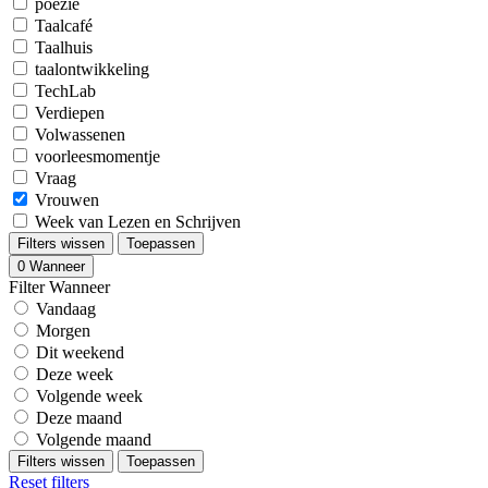
poëzie
Taalcafé
Taalhuis
taalontwikkeling
TechLab
Verdiepen
Volwassenen
voorleesmomentje
Vraag
Vrouwen
Week van Lezen en Schrijven
Filters wissen
Toepassen
0
Wanneer
Filter Wanneer
Vandaag
Morgen
Dit weekend
Deze week
Volgende week
Deze maand
Volgende maand
Filters wissen
Toepassen
Reset filters