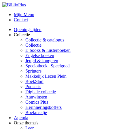
Mijn Menu
Contact
Openingstijden
Collectie
Collectie & catalogus
Collectie
E-books & luisterboeken
Engelse boeken
Jeugd & Jongeren
Speelotheek | Speelgoed
Sprinters
Makkelijk Lezen Plein
BoekStart
Podcasts
Digitale collectie
Aanwinsten
Comics Plus
Herinneringskoffers
Boekmaatje
Agenda
Onze thema's
Leer